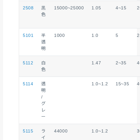
2508
黒
15000~25000
1.05
4~15
2
色
5101
半
1000
1.0
5
2
透
明
5112
白
1.47
2~35
4
色
5114
透
1.0~1.2
15~35
4
明
/
グ
レ
ー
5115
ラ
44000
1.0~1.2
3
イ