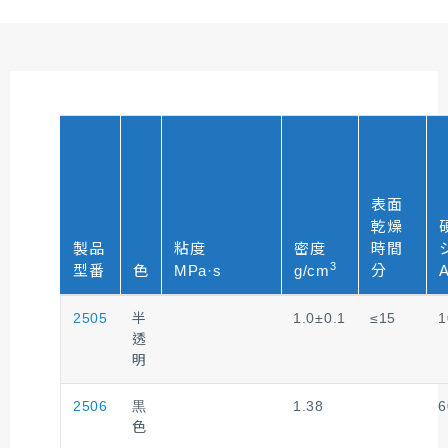
表面
乾燥
製品
粘度
密度
時間
3
型番
色
MPa·s
g/cm
分
2505
半
1.0±0.1
≤15
1
透
明
2506
黒
1.38
6
色