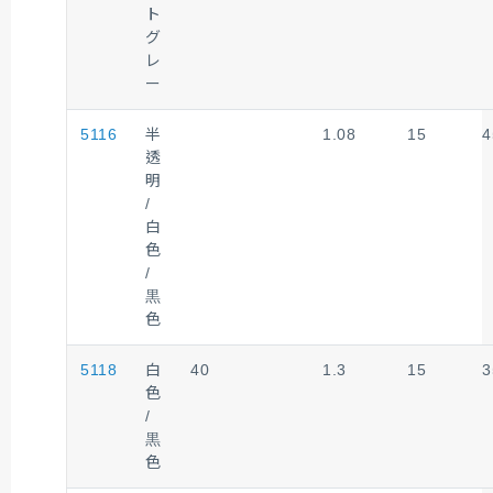
ト
グ
レ
ー
5116
半
1.08
15
4
透
明
/
白
色
/
黒
色
5118
白
40
1.3
15
3
色
/
黒
色