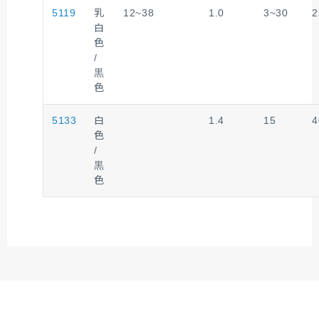
5119
乳
12~38
1.0
3~30
2
白
色
/
黒
色
5133
白
1.4
15
4
色
/
黒
色