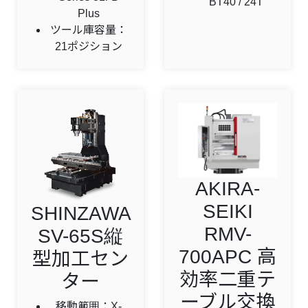
BT40 / 24T
Plus
ツール庫容量：
21ポジション
AKIRA-
SEIKI
SHINZAWA
RMV-
SV-65S縦
700APC 高
型加工セン
効率二重テ
ター
ーブル交換
移動範囲：X-