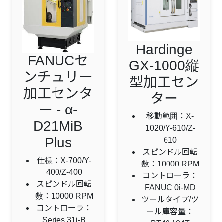
Hardinge
FANUCセ
GX-1000縦
ンチュリー
型加工セン
加工センタ
ター
ー - α-
移動範囲：X-
D21MiB
1020/Y-610/Z-
Plus
610
スピンドル回転
仕様：X-700/Y-
数：10000 RPM
400/Z-400
コントローラ：
スピンドル回転
FANUC 0i-MD
数：10000 RPM
ツールタイプ/ツ
コントローラ：
ール庫容量：
Series 31i-B