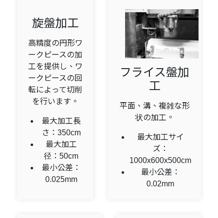
旋盤加工
高精度の円形ワ
ークピースの加
工を提供し、ワ
フライス盤加
ークピースの回
工
転によって切削
を行います。
平面、溝、複雑な形
状の加工。
最大加工長
さ：350cm
最大加工サイ
最大加工
ズ：
径：50cm
1000x600x500cm
最小公差：
最小公差：
0.025mm
0.02mm