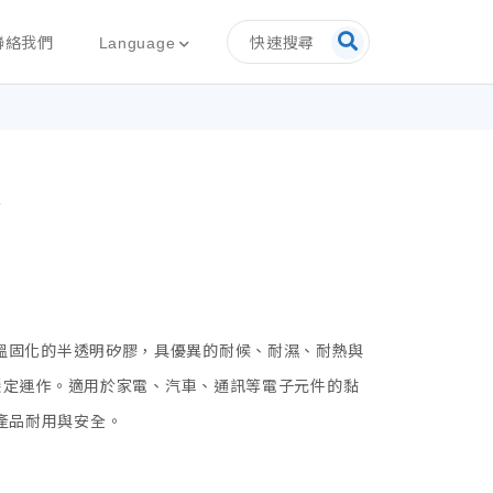
快速搜尋
Language
聯絡我們
膠
溫固化的半透明矽膠，具優異的耐候、耐濕、耐熱與
℃ 間穩定運作。適用於家電、汽車、通訊等電子元件的黏
產品耐用與安全。