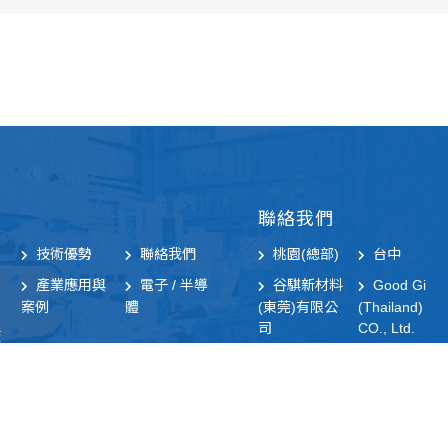
聯絡我們
技術優勢
聯絡我們
桃園(總部)
台中
產業應用與
電子 / 半導
谷騏新材料
Good Gi
案例
體
(東莞)有限公
(Thailand)
司
CO., Ltd.
策
Copyright © 2026 Codepulse ー All Rights Reserved.