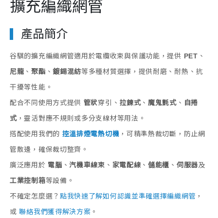
擴充編織網管
產品簡介
谷騏的擴充編織網管適用於電纜收束與保護功能，提供
PET
、
尼龍
、
聚酯
、
鍍錫混紡
等多種材質選擇，提供耐磨、耐熱、抗
干擾等性能。
配合不同使用方式提供
管狀
穿引、
拉鍊式
、
魔鬼氈式
、
自捲
式
，靈活對應不規則或多分支線材等用法。
搭配使用我們的
控溫排煙電熱切機
，可精準熱裁切斷，防止網
管散邊，確保裁切整齊。
廣泛應用於
電腦
、
汽機車線束
、
家電配線
、
儲能櫃
、
伺服器
及
工業控制箱
等設備。
不確定怎麼選？
點我快速了解如何認識並準確選擇編織網管
，
或
聯絡我們獲得解決方案
。