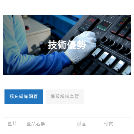
技術優勢
擴充編織網管
屏蔽編織套管
圖片
產品名稱
耐溫
材質