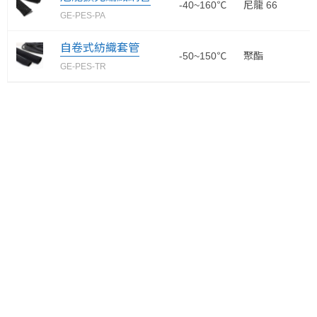
-40~160℃
尼龍 66
U
GE-PES-PA
自卷式紡織套管
-50~150℃
聚酯
D
GE-PES-TR