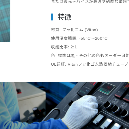
または復元デバイスが高温や過酷な環境
特徴
材質: フッ化ゴム (Viton)
使用温度範囲: -55°C〜200°C
収縮比率: 2:1
色: 標準は黒、その他の色もオーダー可
UL認証: Vitonフッ化ゴム熱収縮チュ