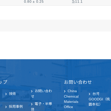
0.80 ± 0.25
≦11.1
1.00 ± 0.25
≦12.7
1.05 ± 0.30
≦15.9
1.30 ± 0.30
≦19.1
1.55 ± 0.25
≦25.4
ップ
お問い合わせ
お問い合わ
China
技術
台湾
せ
Chemical
GOODGI（桃
Materials
電子・半導
園本社）
採用事例
Office
体