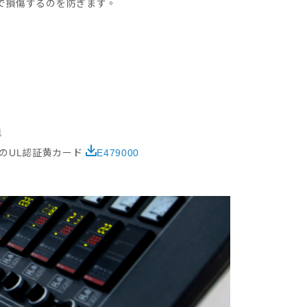
で損傷するのを防ぎます。
能
ーブのUL認証黄カード
E479000