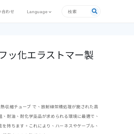
検索
Language
い合わせ
 耐熱フッ化エラストマー製
ー製熱収縮チューブ
で、放射線架橋処理が施された高
温、耐油、耐化学薬品が求められる環境に最適で、
性を持ちます。これにより、ハーネスやケーブル、