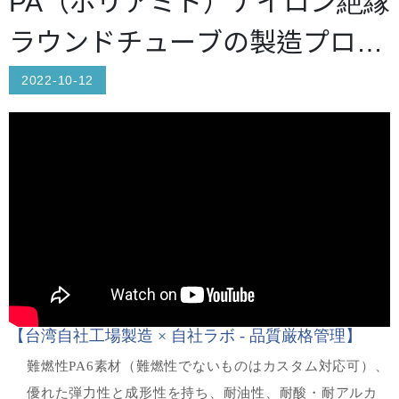
PA（ポリアミド）ナイロン絶縁
ラウンドチューブの製造プロセ
ス
2022-10-12
【台湾自社工場製造 × 自社ラボ - 品質厳格管理】
難燃性PA6素材（難燃性でないものはカスタム対応可）、
優れた弾力性と成形性を持ち、耐油性、耐酸・耐アルカ