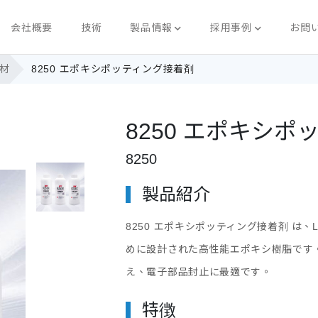
会社概要
技術
製品情報
採用事例
お問
グ材
8250 エポキシポッティング接着剤
8250 エポキシ
8250
製品紹介
8250 エポキシポッティング接着剤
は、
めに設計された高性能エポキシ樹脂です
え、電子部品封止に最適です。
特徴