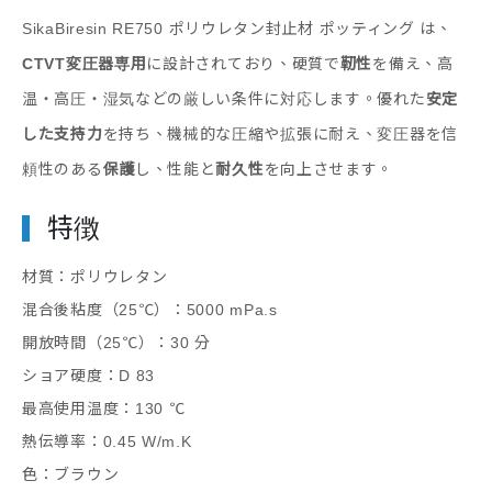
SikaBiresin RE750 ポリウレタン封止材 ポッティング
は、
CTVT変圧器専用
に設計されており、硬質で
靭性
を備え、高
温・高圧・湿気などの厳しい条件に対応します。優れた
安定
した支持力
を持ち、機械的な圧縮や拡張に耐え、変圧器を信
頼性のある
保護
し、性能と
耐久性
を向上させます。
特徴
材質：ポリウレタン
混合後粘度（25℃）：5000 mPa.s
開放時間（25℃）：30 分
ショア硬度：D 83
最高使用温度：130 ℃
熱伝導率：0.45 W/m.K
色：ブラウン