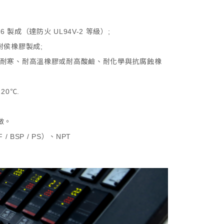
6 製成（達防火 UL94V-2 等級）;
耐侯橡膠製成;
級或耐寒、耐高溫橡膠或耐高酸鹼、耐化學與抗腐蝕橡
20℃.
做。
 BSP / PS）、NPT