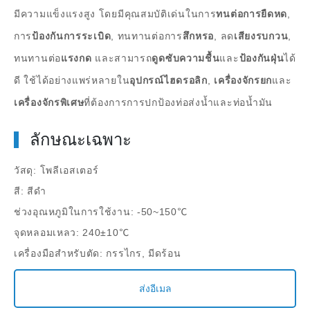
มีความแข็งแรงสูง โดยมีคุณสมบัติเด่นในการ
ทนต่อการยืดหด
,
การ
ป้องกันการระเบิด
, ทนทานต่อการ
สึกหรอ
, ลด
เสียงรบกวน
,
ทนทานต่อ
แรงกด
และสามารถ
ดูดซับความชื้น
และ
ป้องกันฝุ่น
ได้
ดี ใช้ได้อย่างแพร่หลายใน
อุปกรณ์ไฮดรอลิก
,
เครื่องจักรยก
และ
เครื่องจักรพิเศษ
ที่ต้องการการปกป้องท่อส่งน้ำและท่อน้ำมัน
ลักษณะเฉพาะ
วัสดุ: โพลีเอสเตอร์
สี: สีดำ
ช่วงอุณหภูมิในการใช้งาน: -50~150℃
จุดหลอมเหลว: 240±10℃
เครื่องมือสำหรับตัด: กรรไกร, มีดร้อน
ส่งอีเมล