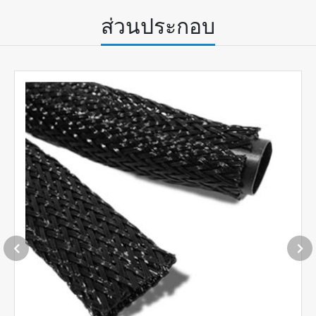
W-060
ส่วนประกอบ
GE-PES-P
70
42
1
W-070
GE-PES-P
80
48
1
W-080
GE-PES-P
90
55
1
W-090
GE-PES-P
100
61
1
W-100